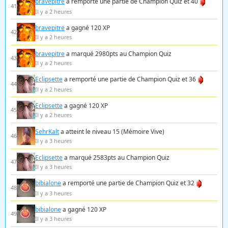
bravepitre
a remporté une partie de Champion Quiz et 40
41
Il y a 2 heures
bravepitre
a gagné 120 XP
42
Il y a 2 heures
bravepitre
a marqué 2980pts au Champion Quiz
43
Il y a 2 heures
Eclipsette
a remporté une partie de Champion Quiz et 36
44
Il y a 2 heures
Eclipsette
a gagné 120 XP
45
Il y a 2 heures
SehrKalt
a atteint le niveau 15 (Mémoire Vive)
46
Il y a 3 heures
Eclipsette
a marqué 2583pts au Champion Quiz
47
Il y a 3 heures
bibialone
a remporté une partie de Champion Quiz et 32
48
Il y a 3 heures
bibialone
a gagné 120 XP
49
Il y a 3 heures