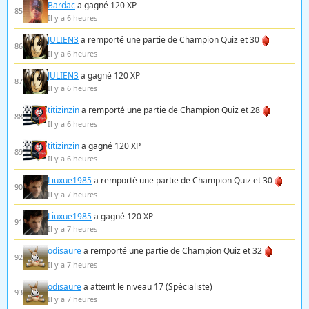
Bardac
a gagné 120 XP
85
Il y a 6 heures
JULIEN3
a remporté une partie de Champion Quiz et 30
86
Il y a 6 heures
JULIEN3
a gagné 120 XP
87
Il y a 6 heures
titizinzin
a remporté une partie de Champion Quiz et 28
88
Il y a 6 heures
titizinzin
a gagné 120 XP
89
Il y a 6 heures
Liuxue1985
a remporté une partie de Champion Quiz et 30
90
Il y a 7 heures
Liuxue1985
a gagné 120 XP
91
Il y a 7 heures
odisaure
a remporté une partie de Champion Quiz et 32
92
Il y a 7 heures
odisaure
a atteint le niveau 17 (Spécialiste)
93
Il y a 7 heures