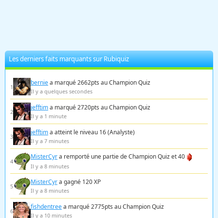
Les derniers faits marquants sur Rubiquiz
bernie
a marqué 2662pts au Champion Quiz
1
Il y a quelques secondes
jefftim
a marqué 2720pts au Champion Quiz
2
Il y a 1 minute
jefftim
a atteint le niveau 16 (Analyste)
3
Il y a 7 minutes
MisterCyr
a remporté une partie de Champion Quiz et 40
4
Il y a 8 minutes
MisterCyr
a gagné 120 XP
5
Il y a 8 minutes
fishdentree
a marqué 2775pts au Champion Quiz
6
Il y a 10 minutes