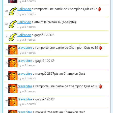
Il y a 4 heures
Callronan
a remporté une partie de Champion Quiz et 27
68
Il y a 5 heures
Callronan
a atteint le niveau 16 (Analyste)
69
Il y a 5 heures
Callronan
a gagné 120 XP
70
Il y a 5 heures
bravepitre
a remporté une partie de Champion Quiz et 39
71
Il y a 5 heures
bravepitre
a gagné 120 XP
72
Il y a 5 heures
bravepitre
a marqué 2867pts au Champion Quiz
73
Il y a 5 heures
bravepitre
a remporté une partie de Champion Quiz et 36
74
Il y a 5 heures
bravepitre
a gagné 120 XP
75
Il y a 5 heures
bravepitre
a marqué 2641pts au Champion Quiz