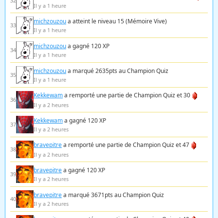
32
Il y a 1 heure
michzouzou
a atteint le niveau 15 (Mémoire Vive)
33
Il y a 1 heure
michzouzou
a gagné 120 XP
34
Il y a 1 heure
michzouzou
a marqué 2635pts au Champion Quiz
35
Il y a 1 heure
Kekkewam
a remporté une partie de Champion Quiz et 30
36
Il y a 2 heures
Kekkewam
a gagné 120 XP
37
Il y a 2 heures
bravepitre
a remporté une partie de Champion Quiz et 47
38
Il y a 2 heures
bravepitre
a gagné 120 XP
39
Il y a 2 heures
bravepitre
a marqué 3671pts au Champion Quiz
40
Il y a 2 heures