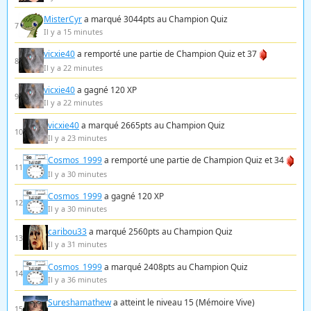
MisterCyr
a marqué 3044pts au Champion Quiz
7
Il y a 15 minutes
vicxie40
a remporté une partie de Champion Quiz et 37
8
Il y a 22 minutes
vicxie40
a gagné 120 XP
9
Il y a 22 minutes
vicxie40
a marqué 2665pts au Champion Quiz
10
Il y a 23 minutes
Cosmos_1999
a remporté une partie de Champion Quiz et 34
11
Il y a 30 minutes
Cosmos_1999
a gagné 120 XP
12
Il y a 30 minutes
caribou33
a marqué 2560pts au Champion Quiz
13
Il y a 31 minutes
Cosmos_1999
a marqué 2408pts au Champion Quiz
14
Il y a 36 minutes
Sureshamathew
a atteint le niveau 15 (Mémoire Vive)
15