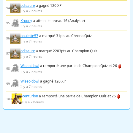
odisaure
a gagné 120 XP
94
Il y a 7 heures
Kroony
a atteint le niveau 16 (Analyste)
95
Il y a 7 heures
boulette57
a marqué 31pts au Chrono Quiz
96
Il y a 7 heures
odisaure
a marqué 2203pts au Champion Quiz
97
Il y a 7 heures
Wiseoldowl
a remporté une partie de Champion Quiz et 26
98
Il y a 7 heures
Wiseoldowl
a gagné 120 XP
99
Il y a 7 heures
centurion
a remporté une partie de Champion Quiz et 25
100
Il y a 7 heures