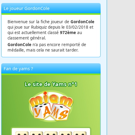
Le joueur GordonCole
Bienvenue sur la fiche joueur de
GordonCole
qui joue sur Rubiquiz depuis le 03/02/2018 et
qui est actuellement classé
972ème
au
classement général.
GordonCole
n'a pas encore remporté de
médaille, mais cela ne saurait tarder.
Fan de yams ?
Le site de Yams n°1