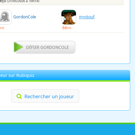
reçu
(21/05/2026 à 10h14)
GordonCole
mystouf
0
66
PTS
PTS
DÉFIER GORDONCOLE
eur sur Rubiquiz
Rechercher un joueur