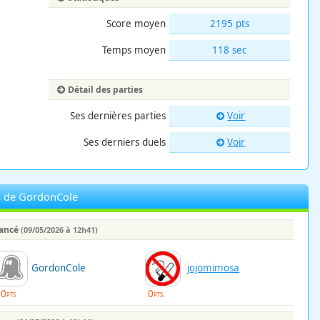
Score moyen
2195 pts
Temps moyen
118 sec
Détail des parties
Ses dernières parties
Voir
Ses derniers duels
Voir
s de GordonCole
lancé
(09/05/2026 à 12h41)
GordonCole
jojomimosa
90
0
PTS
PTS