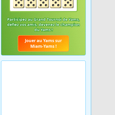
Participez au Grand Tournoi de Yams,
défiez vos amis, devenez le champion
du Yams !
Jouer au Yams sur
Miam-Yams !