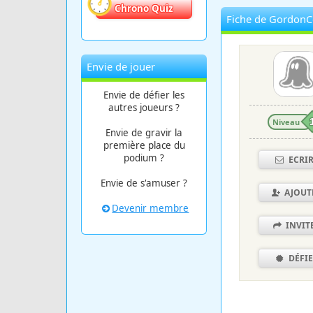
Chrono Quiz
Fiche de GordonC
Envie de jouer
Envie de défier les
autres joueurs ?
Niveau
Envie de gravir la
première place du
podium ?
ECRI
Envie de s'amuser ?
AJOUT
Devenir membre
INVIT
DÉFI