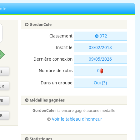
ole
GordonCole
Classement
972
Inscrit le
03/02/2018
1
Dernière connexion
09/05/2026
Nombre de rubis
0
RE
Dans un groupe
Oui
(3)
ER
Médailles gagnées
ER
GordonCole
n'a encore gagné aucune médaille
ER
Voir le tableau d'honneur
Statistiques