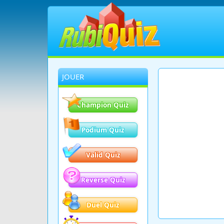
JOUER
Champion Quiz
Podium Quiz
Valid Quiz
Reverse Quiz
Duel Quiz