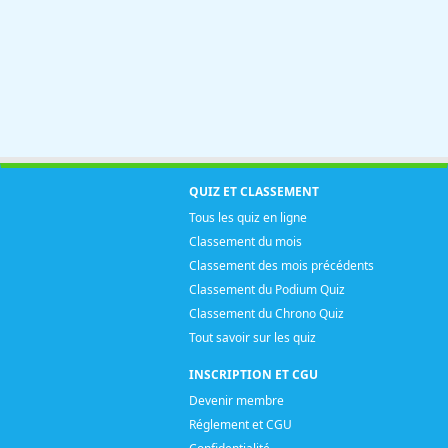
QUIZ ET CLASSEMENT
Tous les quiz en ligne
Classement du mois
Classement des mois précédents
Classement du Podium Quiz
Classement du Chrono Quiz
Tout savoir sur les quiz
INSCRIPTION ET CGU
Devenir membre
Réglement et CGU