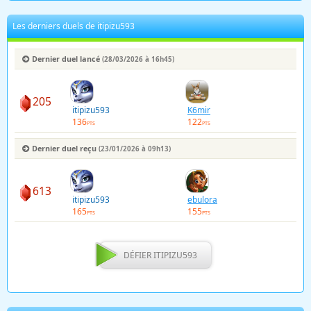
Les derniers duels de itipizu593
Dernier duel lancé
(28/03/2026 à 16h45)
205
itipizu593
K6mir
136
122
PTS
PTS
Dernier duel reçu
(23/01/2026 à 09h13)
613
itipizu593
ebulora
165
155
PTS
PTS
DÉFIER ITIPIZU593