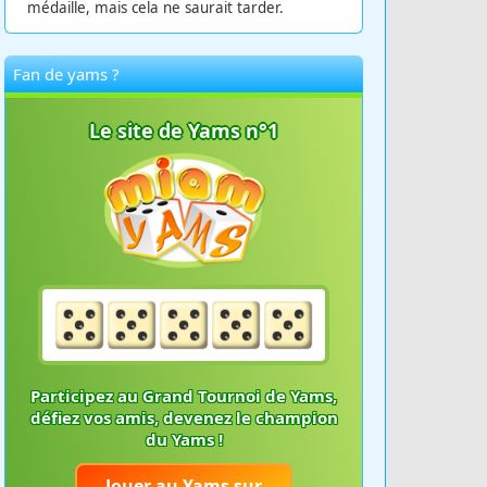
médaille, mais cela ne saurait tarder.
Fan de yams ?
Participez au Grand Tournoi de Yams,
défiez vos amis, devenez le champion
du Yams !
Jouer au Yams sur