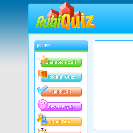
JOUER
Champion Quiz
Podium Quiz
Valid Quiz
Reverse Quiz
Duel Quiz