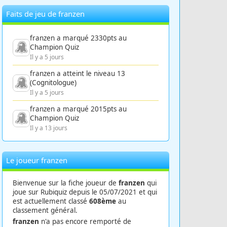
Faits de jeu de franzen
franzen a marqué 2330pts au
Champion Quiz
Il y a 5 jours
franzen a atteint le niveau 13
(Cognitologue)
Il y a 5 jours
franzen a marqué 2015pts au
Champion Quiz
Il y a 13 jours
Le joueur franzen
Bienvenue sur la fiche joueur de
franzen
qui
joue sur Rubiquiz depuis le 05/07/2021 et qui
est actuellement classé
608ème
au
classement général.
franzen
n'a pas encore remporté de