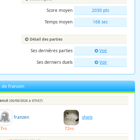
Score moyen
2030 pts
Temps moyen
168 sec
Détail des parties
Ses dernières parties
Voir
Ses derniers duels
Voir
s de franzen
lancé
(06/08/2026 à 07h57)
franzen
shiels
57
72
PTS
PTS