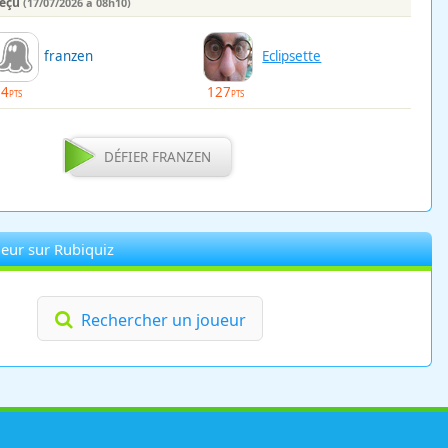
reçu
(17/07/2026 à 08h10)
franzen
Eclipsette
64
127
PTS
PTS
DÉFIER FRANZEN
eur sur Rubiquiz
Rechercher un joueur