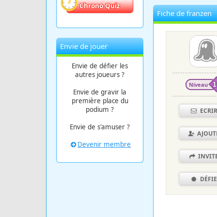
Chrono Quiz
Fiche de franzen
Envie de jouer
Envie de défier les
autres joueurs ?
Niveau
1
Envie de gravir la
première place du
podium ?
ECRI
Envie de s'amuser ?
AJOUT
Devenir membre
INVIT
DÉFI