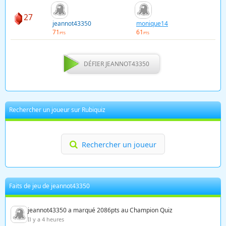
27
jeannot43350
monique14
71
61
PTS
PTS
DÉFIER JEANNOT43350
Rechercher un joueur sur Rubiquiz
Rechercher un joueur
Faits de jeu de jeannot43350
jeannot43350 a marqué 2086pts au Champion Quiz
Il y a 4 heures