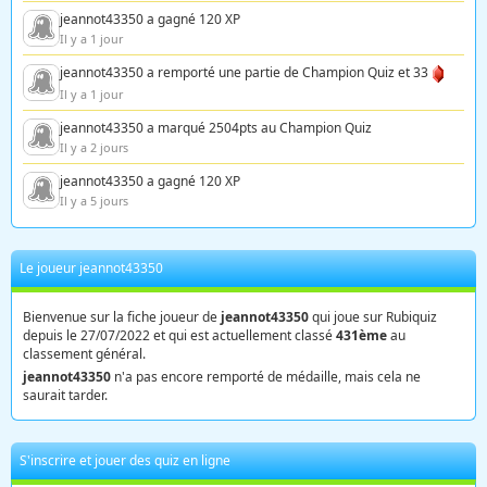
jeannot43350 a gagné 120 XP
Il y a 1 jour
jeannot43350 a remporté une partie de Champion Quiz et 33
Il y a 1 jour
jeannot43350 a marqué 2504pts au Champion Quiz
Il y a 2 jours
jeannot43350 a gagné 120 XP
Il y a 5 jours
Le joueur jeannot43350
Bienvenue sur la fiche joueur de
jeannot43350
qui joue sur Rubiquiz
depuis le 27/07/2022 et qui est actuellement classé
431ème
au
classement général.
jeannot43350
n'a pas encore remporté de médaille, mais cela ne
saurait tarder.
S'inscrire et jouer des quiz en ligne