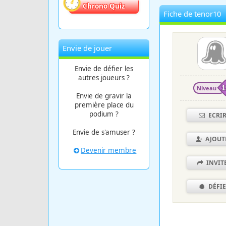
Chrono Quiz
Fiche de tenor10
Envie de jouer
Envie de défier les
autres joueurs ?
Niveau
1
Envie de gravir la
première place du
podium ?
ECRI
Envie de s'amuser ?
AJOUT
Devenir membre
INVIT
DÉFI