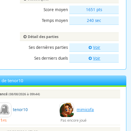
Score moyen
1651 pts
Temps moyen
240 sec
Détail des parties
Ses dernières parties
Voir
Ses derniers duels
Voir
s de tenor10
lancé
(08/08/2026 à 09h44)
tenor10
mimicofa
81
Pas encore joué
PTS