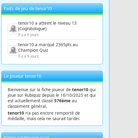
Faits de jeu de tenor10
tenor10 a atteint le niveau 13
(Cognitologue)
Il y a 6 jours
tenor10 a marqué 2365pts au
Champion Quiz
Il y a 9 jours
Le joueur tenor10
Bienvenue sur la fiche joueur de
tenor10
qui
joue sur Rubiquiz depuis le 16/10/2025 et qui
est actuellement classé
576ème
au
classement général.
tenor10
n'a pas encore remporté de
médaille, mais cela ne saurait tarder.
Notre partenaire quiz