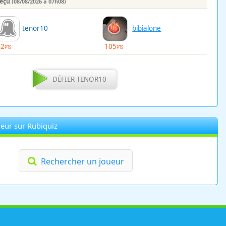
reçu
(08/08/2026 à 07h08)
tenor10
bibialone
72
105
PTS
PTS
DÉFIER TENOR10
eur sur Rubiquiz
Rechercher un joueur