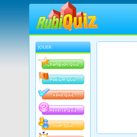
JOUER
Champion Quiz
Podium Quiz
Valid Quiz
Reverse Quiz
Duel Quiz