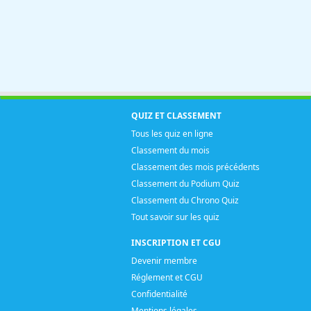
QUIZ ET CLASSEMENT
Tous les quiz en ligne
Classement du mois
Classement des mois précédents
Classement du Podium Quiz
Classement du Chrono Quiz
Tout savoir sur les quiz
INSCRIPTION ET CGU
Devenir membre
Réglement et CGU
Confidentialité
Mentions légales