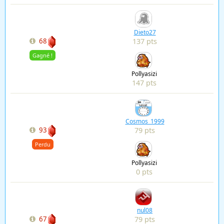
Dieto27
137 pts
68
Gagné !
Pollyasizi
147 pts
Cosmos_1999
79 pts
93
Perdu
Pollyasizi
0 pts
nul08
79 pts
67