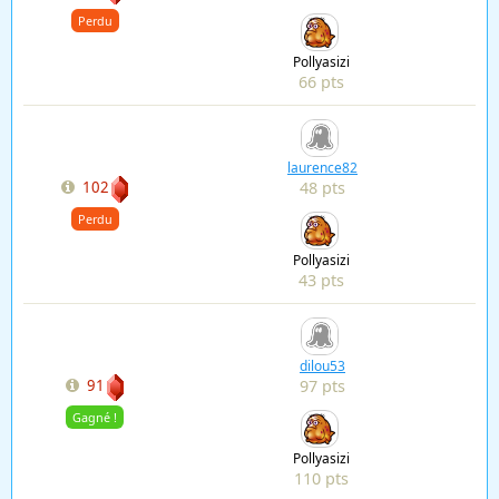
Perdu
Pollyasizi
66 pts
laurence82
48 pts
102
Perdu
Pollyasizi
43 pts
dilou53
97 pts
91
Gagné !
Pollyasizi
110 pts