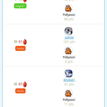
Gagné !
Pollyasizi
96 pts
safiote
101 pts
61
Perdu
Pollyasizi
0 pts
deydu61
41 pts
87
Perdu
Pollyasizi
11 pts