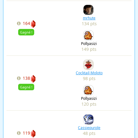
mrhute
134 pts
164
Gagné !
Pollyasizi
149 pts
Cocktail-Moloto
98 pts
138
Gagné !
Pollyasizi
120 pts
Cassiepurple
48 pts
119