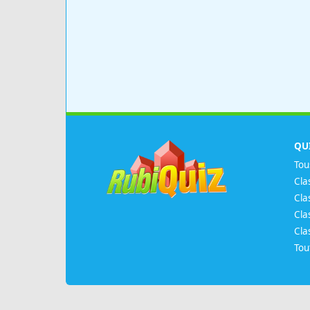
QU
Tou
Cla
Cla
Cla
Cla
Tou