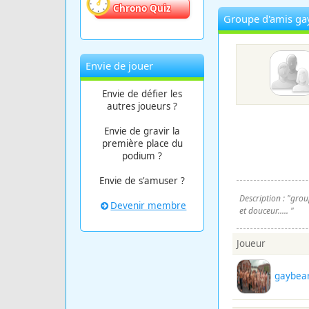
Chrono Quiz
Groupe d'amis ga
Envie de jouer
Envie de défier les
autres joueurs ?
Envie de gravir la
première place du
podium ?
Envie de s'amuser ?
Description : "grou
Devenir membre
et douceur..... "
Joueur
gaybea