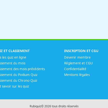
IZ ET CLASSEMENT
INSCRIPTION ET CGU
s les quiz en ligne
Devenir membre
ssement du mois
Réglement et CGU
ssement des mois précédents
Confidentialité
ssement du Podium Quiz
Mentions légales
ssement du Chrono Quiz
t savoir sur les quiz
Rubiquiz© 2026 tous droits réservés