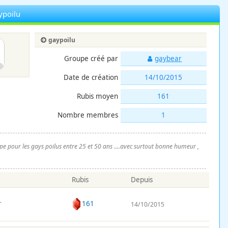
ypoilu
gaypoilu
Groupe créé par
gaybear
Date de création
14/10/2015
Rubis moyen
161
Nombre membres
1
pe pour les gays poilus entre 25 et 50 ans ....avec surtout bonne humeur ,
Rubis
Depuis
r
161
14/10/2015