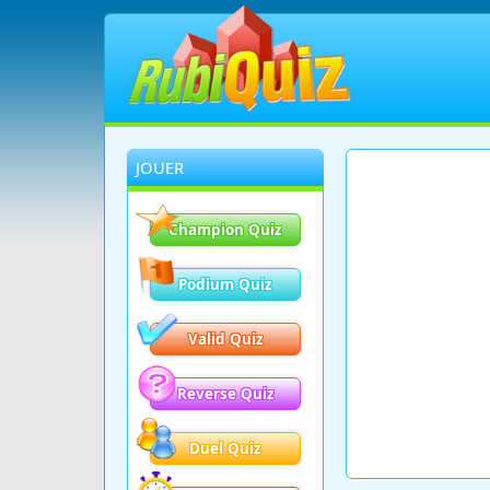
JOUER
Champion Quiz
Podium Quiz
Valid Quiz
Reverse Quiz
Duel Quiz