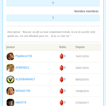
0
Nombre membres
5
Description : "Asocial, no-life ou tout simplement timide, la vie en société, telle
qu'elle est, n'a rien d'évident pour toi... Tu es ici chez toi."
Joueur
Rubis
Depuis
Popikeso156
0
16/01/2016
AYMERIG2
0
29/01/2016
ALDEBARAN21
0
08/03/2016
MOA42100
0
10/08/2016
obef218
0
27/04/2017