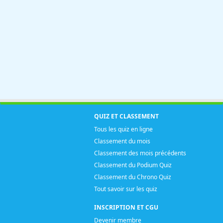
QUIZ ET CLASSEMENT
Tous les quiz en ligne
Classement du mois
Classement des mois précédents
Classement du Podium Quiz
Classement du Chrono Quiz
Tout savoir sur les quiz
INSCRIPTION ET CGU
Devenir membre