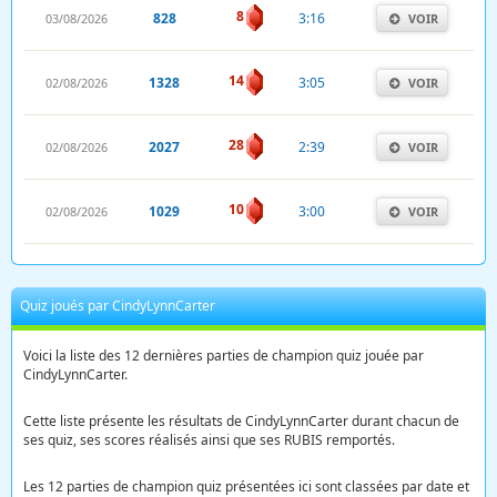
8
828
3:16
03/08/2026
VOIR
14
1328
3:05
02/08/2026
VOIR
28
2027
2:39
02/08/2026
VOIR
10
1029
3:00
02/08/2026
VOIR
Quiz joués par CindyLynnCarter
Voici la liste des 12 dernières parties de champion quiz jouée par
CindyLynnCarter.
Cette liste présente les résultats de CindyLynnCarter durant chacun de
ses quiz, ses scores réalisés ainsi que ses RUBIS remportés.
Les 12 parties de champion quiz présentées ici sont classées par date et