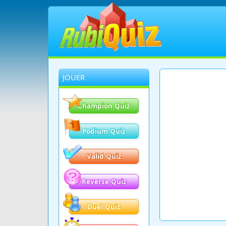
JOUER
Champion Quiz
Podium Quiz
Valid Quiz
Reverse Quiz
Duel Quiz