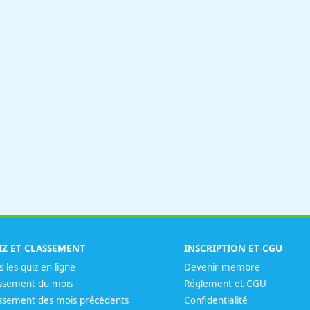
IZ ET CLASSEMENT
INSCRIPTION ET CGU
s les quiz en ligne
Devenir membre
ssement du mois
Réglement et CGU
ssement des mois précédents
Confidentialité