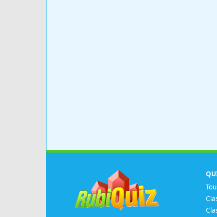
QU
Tou
Cla
Cla