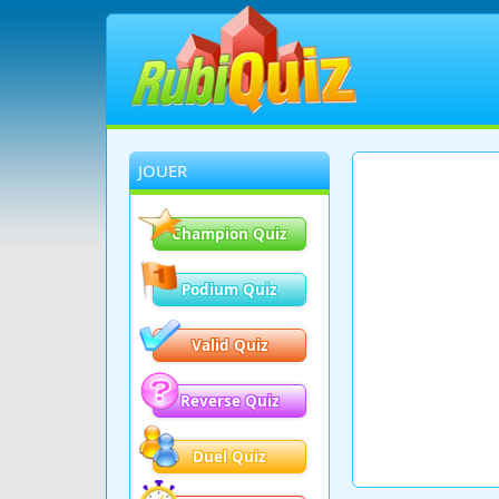
JOUER
Champion Quiz
Podium Quiz
Valid Quiz
Reverse Quiz
Duel Quiz