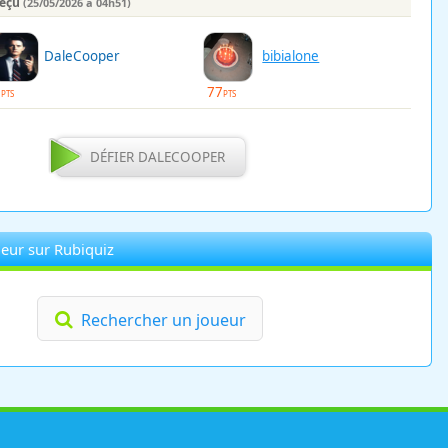
reçu
(25/05/2026 à 04h51)
DaleCooper
bibialone
0
77
PTS
PTS
DÉFIER DALECOOPER
eur sur Rubiquiz
Rechercher un joueur