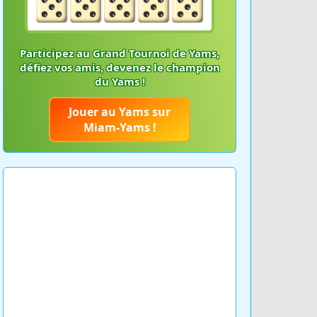
Participez au Grand Tournoi de Yams,
défiez vos amis, devenez le champion
du Yams !
Jouer au Yams sur
Miam-Yams !