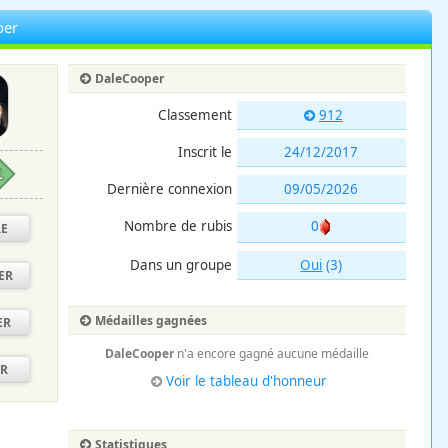
per
DaleCooper
Classement
912
Inscrit le
24/12/2017
1
Dernière connexion
09/05/2026
Nombre de rubis
0
RE
Dans un groupe
Oui
(3)
ER
Médailles gagnées
ER
DaleCooper
n'a encore gagné aucune médaille
ER
Voir le tableau d'honneur
Statistiques