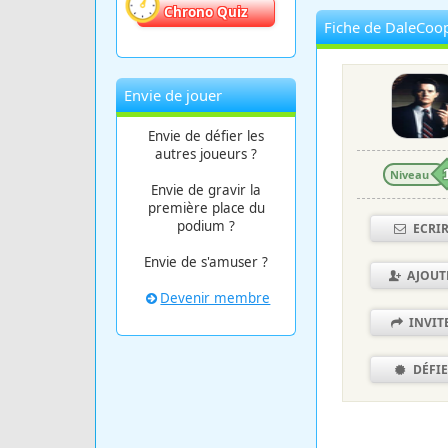
Chrono Quiz
Fiche de DaleCoo
Envie de jouer
Envie de défier les
autres joueurs ?
Niveau
Envie de gravir la
première place du
podium ?
ECRI
Envie de s'amuser ?
AJOUT
Devenir membre
INVIT
DÉFI