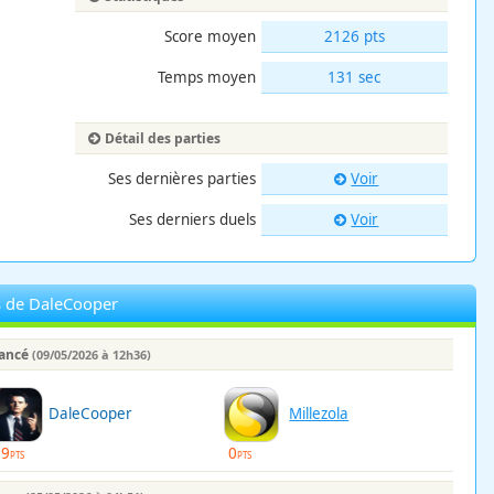
Score moyen
2126 pts
Temps moyen
131 sec
Détail des parties
Ses dernières parties
Voir
Ses derniers duels
Voir
s de DaleCooper
lancé
(09/05/2026 à 12h36)
DaleCooper
Millezola
99
0
PTS
PTS