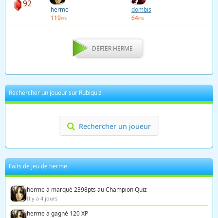
92
herme
dombis
119
64
PTS
PTS
DÉFIER HERME
Rechercher un joueur sur Rubiquiz
Rechercher un joueur
Faits de jeu de herme
herme a marqué 2398pts au Champion Quiz
Il y a 4 jours
herme a gagné 120 XP