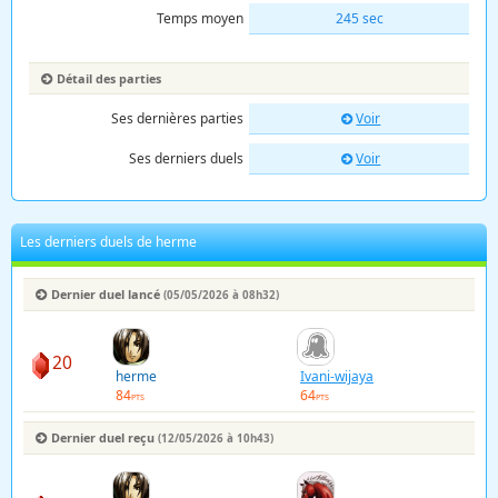
Temps moyen
245 sec
Détail des parties
Ses dernières parties
Voir
Ses derniers duels
Voir
Les derniers duels de herme
Dernier duel lancé
(05/05/2026 à 08h32)
20
herme
Ivani-wijaya
84
64
PTS
PTS
Dernier duel reçu
(12/05/2026 à 10h43)