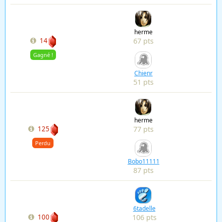
herme
67 pts
14
Gagné !
Chienr
51 pts
herme
77 pts
125
Perdu
Bobo11111
87 pts
6tadelle
106 pts
100