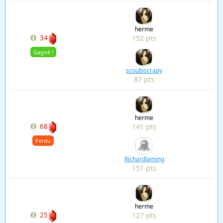
herme
152 pts
34
Gagné !
scoubiscrapy
87 pts
herme
141 pts
68
Perdu
Richardlaming
151 pts
herme
127 pts
25