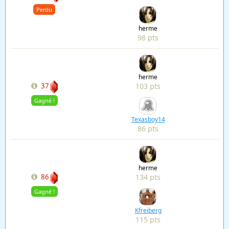
Perdu
herme
98 pts
herme
103 pts
37
Gagné !
Texasboy14
86 pts
herme
134 pts
86
Gagné !
Kfreiberg
115 pts