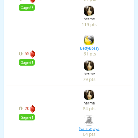
Gagné !
herme
119 pts
BettyBossy
61 pts
55
Gagné !
herme
79 pts
herme
84 pts
20
Gagné !
Ivani-wijaya
64 pts