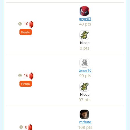
gege03
43 pts
10
Perdu
Nicop
0 pts
tenor10
99 pts
16
Perdu
Nicop
97 pts
mrhute
108 pts
6