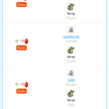
Perdu
Nicop
79 pts
GordonCole
139 pts
14
Perdu
Nicop
75 pts
Tal85
85 pts
13
Perdu
Nicop
0 pts