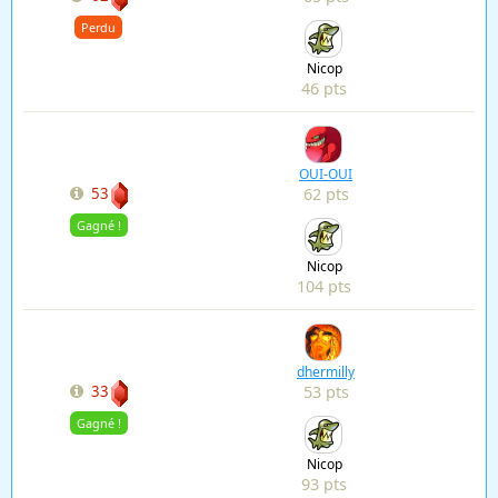
Perdu
Nicop
46 pts
OUI-OUI
62 pts
53
Gagné !
Nicop
104 pts
dhermilly
53 pts
33
Gagné !
Nicop
93 pts