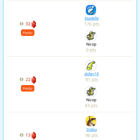
6tadelle
170 pts
32
Perdu
Nicop
0 pts
didier18
91 pts
22
Perdu
Nicop
43 pts
Didou
96 pts
13