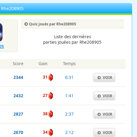
r Rhe208905
Quiz joués par Rhe208905
Liste des dernières
parties jouées par Rhe208905
05
Score
Gain
Temps
31
2344
6:31
VOIR
27
2432
1:41
VOIR
38
2827
2:37
VOIR
34
2670
2:12
VOIR