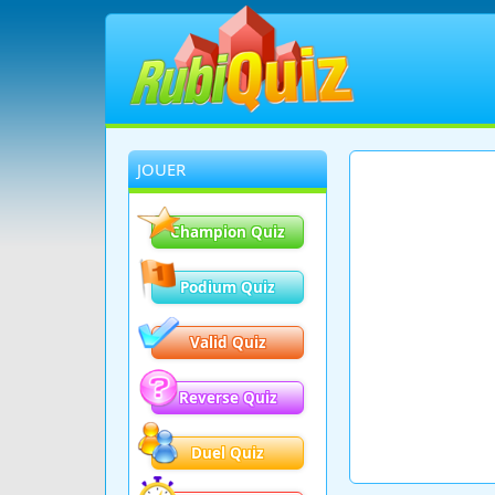
JOUER
Champion Quiz
Podium Quiz
Valid Quiz
Reverse Quiz
Duel Quiz