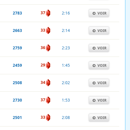
37
2783
2:16
VOIR
33
2663
2:14
VOIR
36
2759
2:23
VOIR
29
2459
1:45
VOIR
34
2508
2:02
VOIR
37
2730
1:53
VOIR
33
2501
2:08
VOIR