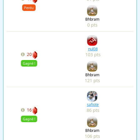
Perdu
Bhbram
0 pts
nul08
103 pts
20
Gagné !
Bhbram
121 pts
safiote
86 pts
16
Gagné !
Bhbram
106 pts