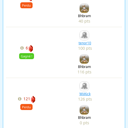
Perdu
Bhbram
40 pts
tenor10
100 pts
6
Gagné !
Bhbram
116 pts
WiiKick
126 pts
121
Perdu
Bhbram
0 pts