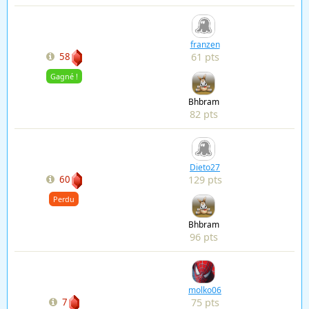
franzen
61 pts
58
Gagné !
Bhbram
82 pts
Dieto27
129 pts
60
Perdu
Bhbram
96 pts
molko06
75 pts
7