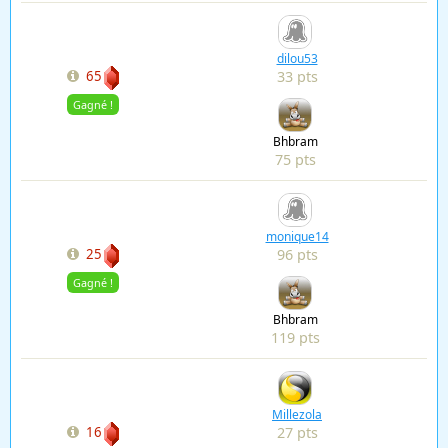
dilou53
33 pts
65
Gagné !
Bhbram
75 pts
monique14
96 pts
25
Gagné !
Bhbram
119 pts
Millezola
27 pts
16